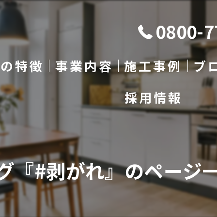
0800-7
社の特徴
事業内容
施工事例
ブ
採用情報
根
コンセプト
コ
水
施工の流れ
グ『#剥がれ』のページ
り替え
代表挨拶