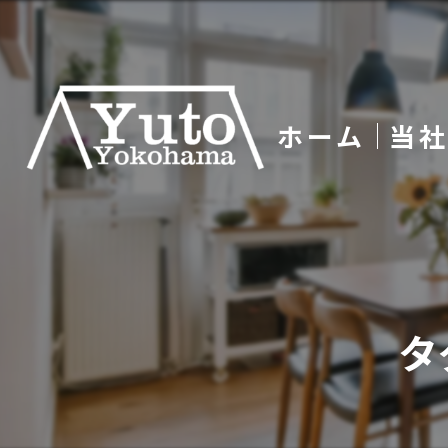
ホーム
当
屋
防
タ
塗