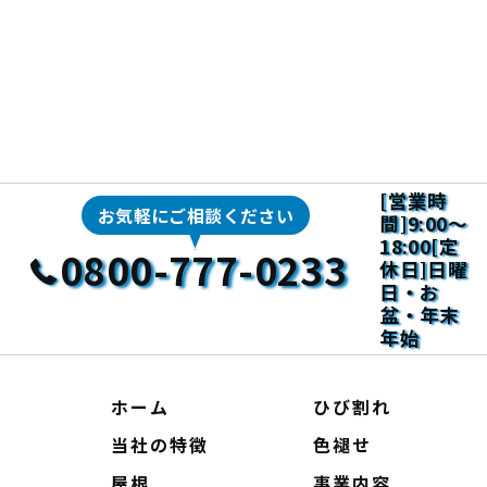
[営業時
間]9:00～
18:00[定
0800-777-0233
休日]日曜
日・お
盆・年末
年始
ホーム
ひび割れ
当社の特徴
色褪せ
屋根
事業内容